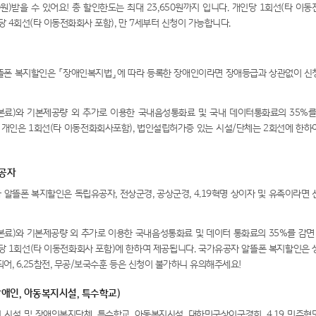
50원)받을 수 있어요! 총 할인한도는 최대 23,650원까지 입니다. 개인당 1회선(타 이
구당 4회선(타 이동전화회사 포함), 만 7세부터 신청이 가능합니다.
뜰폰 복지할인은 「장애인복지법」에 따라 등록한 장애인이라면 장애등급과 상관없이 신
본료)와 기본제공량 외 추가로 이용한 국내음성통화료 및 국내 데이터통화료의 35%를
! 개인은 1회선(타 이동전화회사포함), 법인설립허가증 있는 시설/단체는 2회선에 한하
유공자
알뜰폰 복지할인은 독립유공자, 전상군경, 공상군경, 4.19혁명 상이자 및 유족이라면 
본료)와 기본제공량 외 추가로 이용한 국내음성통화료 및 데이터 통화료의 35%를 감면 
인당 1회선(타 이동전화회사 포함)에 한하여 제공됩니다. 국가유공자 알뜰폰 복지할인은 
어, 6.25참전, 무공/보국수훈 등은 신청이 불가하니 유의해주세요!
(장애인, 아동복지시설, 특수학교)
 시설 및 장애인복지단체, 특수학교, 아동복지시설, 대한민국상이군경회, 4.19 민주혁