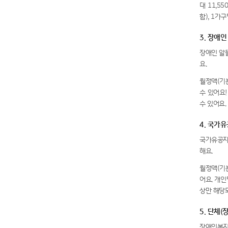
대 11,5
함), 1가
3. 장애인
장애인 알
요.
월정액(기
수 있어요
수 있어요.
4. 국가
국가유공자 
해요.
월정액(기
어요. 개
상만 해당되
5. 단체
장애인복지