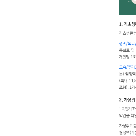
1. 기초
기초생활수
생계/의료
통화료 및 
개인당 1
교육/주거
분) 월정
(최대 11
포함), 1
2. 차상위
「국민기초
약관을 확인
차상위계층의
월정액(기