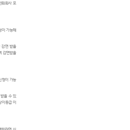
동전화회사 포
청이 가능해
 감면 받을
여 감면받을
신청이 가능
받을 수 있
상이등급 이
명회라면 신