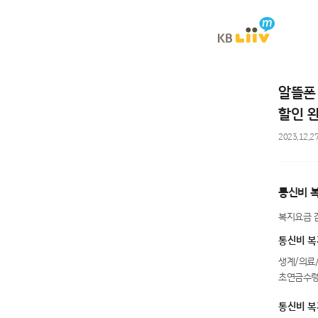
이전
알뜰폰 
할인 완
2023.12.2
통신비 
복지요금 
통신비 복
생계/의료/
초연금수령
통신비 복