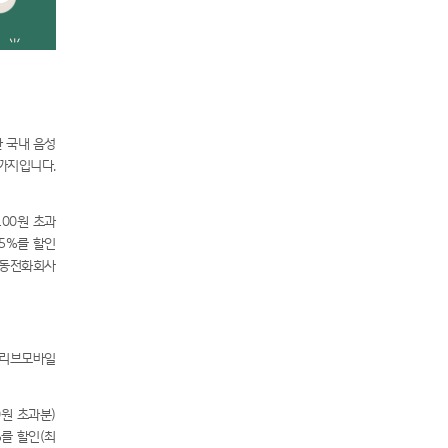
한 국내 음성
원까지입니다.
100원 초과
5%를 할인
 이동전화회사
B리브모바일
0원 초과분)
를 할인(최