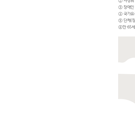
② 차상위
③ 장애인
④ 국가유
⑤ 단체(장
⑥만 65