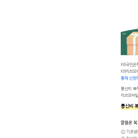
KB국민은
KB리브모
통해 신청
통신비 복지
리브모바일
통신비 복
알뜰폰 복
① 기초생