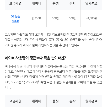
요금제명
데이터
음성
문자
월기본료
추천 요금제 5G 든든 30GB 특징
5G 든든
월30GB
100분
100건
44,500원
30GB
그렇지만 아쉽게도 해당 요금제는 KB 리브모바일 신규고객 3천 명 한정으로 판
매되는 상품입니다. 따라서 만약에 중간 구간의 5G 요금제를 찾는 분이시라면
기회를 놓치지 마시고 빨리 가입하시는 것을 추천해 드립니다.
데이터 사용량이 평균보다 적은 편이라면?
여태까지 평균 이상의 데이터를 사용하시는 분들을 위한 요금제를 추천해 드렸
는데요, 이번엔 반대로 데이터 사용량이 평균보다 적은 분들을 위한 요금제를 추
천해 드리겠습니다. 만약에 여러분들의 월평균 데이터 사용량이 LTE 기준 약 9
GB, 5G 기준 약 26GB 이하라면 다음과 같은 요금제들을 고려해 보실 수 있습
니다.
요금제명
데이터
음성
문자
월기본료