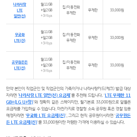
나라사랑
월11GB
집/이동전화
LTE
+일2GB
무제한
33,000원
무제한
일반(신)
+3Mbps
월11GB
무궁화
집/이동전화
+일2GB
무제한
33,000원
LTE(신)
무제한
+3Mbps
월11GB
공무원든든
집/이동전화
+일2GB
무제한
33,000원
LTE(신)
무제한
+3Mbps
만약 본인이 직업군인 및 직업군인의 가족이거나 나라사랑카드(체크) 발급 대상
자라면 '
나라사랑 LTE 일반(신) 요금제
'를 추천해 드립니다. ‘
LTE 무제한 11
GB+(LG U+망)
’와 정확히 같은 스펙이지만, 월기본료 33,000원으로 알뜰폰
요금제를 가입하실 수 있습니다. 마찬가지로 경찰청 소속 공무원 혹은 경찰 임용
예정자라면 ‘
무궁화 LTE 요금제(신)
’, 그리고 현직 공무원이시라면 ‘
공무원든
든 LTE 요금제(신)
’를 33,000원이란 저렴한 가격에 이용하실 수 있습니다.