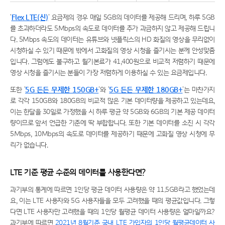
'
Flex LTE(신)
' 요금제의 경우 매일 5GB의 데이터를 제공해 드리며, 하루 5GB
를 초과하더라도 5Mbps의 속도로 데이터를 추가 과금하지 않고 제공해 드립니
다. 5Mbps 속도의 데이터는 유튜브와 넷플릭스의 HD 화질의 영상을 무리없이
시청하실 수 있기 때문에 밖에서 고화질의 영상 시청을 즐기시는 분께 안성맞춤
입니다. 그럼에도 불구하고 월기본료가 41,400원으로 비교적 저렴하기 때문에
영상 시청을 즐기시는 분들이 가장 저렴하게 이용하실 수 있는 요금제입니다.
또한 '
5G 든든 무제한 150GB+
'와 '
5G 든든 무제한 180GB+
'는 마찬가지
로 각각 150GB와 180GB의 비교적 많은 기본 데이터량을 제공하고 있는데요,
이는 한달을 30일로 가정했을 시 하루 평균 약 5GB와 6GB의 기본 제공 데이터
량이므로 앞서 언급한 기준에 딱 부합합니다. 또한 기본 데이터를 소진 시 각각
5Mbps, 10Mbps의 속도로 데이터를 제공하기 때문에 고화질 영상 시청에 무
리가 없습니다.
LTE 기준 평균 수준의 데이터를 사용한다면?
과기부의 통계에 따르면 1인당 평균 데이터 사용량은 약 11.5GB라고 했었는데
요, 이는 LTE 사용자와 5G 사용자들을 모두 고려했을 때의 평균값입니다. 그렇
다면 LTE 사용자만 고려했을 때의 1인당 월평균 데이터 사용량은 얼마일까요?
과기부에 따르면
2021년 8월기준 국내 LTE 가입자의 1인당 월평균데이터 사