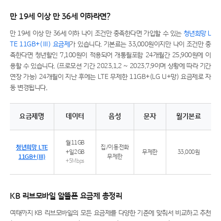
만 19세 이상 만 36세 이하라면?
만 19세 이상 만 36세 이하 나이 조건만 충족한다면 가입할 수 있는
청년희망 L
TE 11GB+(Ⅲ) 요금제
가 있습니다. 기본료는 33,000원이지만 나이 조건만 충
족한다면 청년할인 7,100원이 적용되어 개통월포함 24개월간 25,900원에 이
용할 수 있습니다. (프로모션 기간 2023.1.2 ~ 2023.7.9이며 상황에 따라 기간
연장 가능) 24개월이 지난 후에는 LTE 무제한 11GB+(LG U+망) 요금제로 자
동 변경됩니다.
요금제명
데이터
음성
문자
월기본료
청년희망 LTE 11GB+(Ⅱ) 요금제 특징
월11GB
청년희망 LTE
집/이동전화
+일2GB
무제한
33,000원
11GB+(Ⅲ)
무제한
+5Mbps
KB 리브모바일 알뜰폰 요금제 총정리
여태까지 KB 리브모바일의 모든 요금제를 다양한 기준에 맞춰서 비교하고 추천