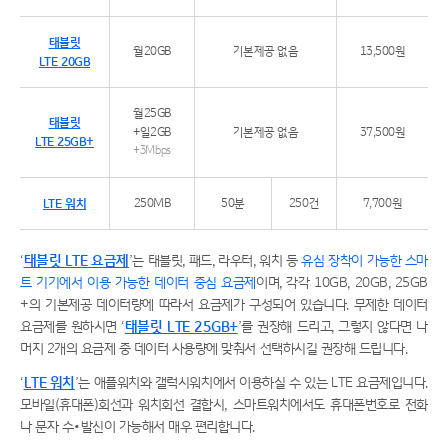
태블릿
월20GB
기본제공 없음
13,500원
LTE 20GB
월25GB
태블릿
+일2GB
기본제공 없음
37,500원
LTE 25GB+
+3Mbps
LTE 워치
250MB
50분
250건
7,700원
‘
태블릿 LTE 요금제
’는 태블릿, 패드, 라우터, 워치 등
유심 장착이 가능한 스마
트 기기에서 이용 가능한 데이터 중심 요금제
이며, 각각 10GB, 20GB, 25GB
+의 기본제공 데이터량에 따라서 요금제가 구성되어 있습니다. 무제한 데이터
요금제를 원하시면 ‘
태블릿 LTE 25GB+
’를 권장해 드리고, 그렇지 않다면 나
머지 2개의 요금제 중 데이터 사용량에 맞춰서 선택하시길 권장해 드립니다.
‘
LTE 워치
’는 애플워치와 갤럭시워치에서 이용하실 수 있는 LTE 요금제입니다.
모바일(휴대폰)회선과 워치회선 결합시, 스마트워치에서도 휴대폰번호로 전화
나 문자 수∙발신이 가능해서 매우 편리합니다.