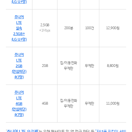
(LG U+망)
주니어
LTE
2.5GB
실속
200분
100건
12,900원
+1Mbps
2.5GB+
(LG U+망)
주니어
LTE
집/이동전화
2GB
2GB
무제한
8,800원
무제한
(안심차단)
(KT망)
주니어
LTE
집/이동전화
4GB
4GB
무제한
11,000원
무제한
(안심차단)
(KT망)
'
주니어 LTE 요금제
'는 유해 웹사이트 및 앱 접근 차단 등
"자녀폰 지킴이 서비