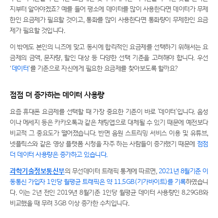
지부터 알아야겠죠? 예를 들어 평소에 데이터를 많이 사용한다면 데이터가 무제
한인 요금제가 필요할 것이고, 통화를 많이 사용한다면 통화량이 무제한인 요금
제가 필요할 것입니다.
이 밖에도 본인의 니즈에 맞고 동시에 합리적인 요금제를 선택하기 위해서는 요
금제의 금액, 문자량, 할인 대상 등 다양한 선택 기준을 고려해야 합니다. 우선
‘
데이터
’를 기준으로 자신에게 필요한 요금제를 찾아보도록 할까요?
점점 더 증가하는 데이터 사용량
요즘 휴대폰 요금제를 선택할 때 가장 중요한 기준이 바로 '데이터'입니다. 음성
이나 메세지 등은 카카오톡과 같은 채팅앱으로 대체될 수 있기 때문에 예전보다
비교적 그 중요도가 떨어졌습니다. 반면 음원 스트리밍 서비스 이용 및 유튜브,
넷플릭스와 같은 영상 플랫폼 시청을 자주 하는 사람들이 증가했기 때문에
점점
더 데이터 사용량은 증가하고 있습니다.
과학기술정보통신부
의 무선데이터 트래픽 통계에 따르면,
2021년 8월기준 이
동통신 가입자 1인당 월평균 트래픽은 약 11.5GB(기가바이트)를 기록
하였습니
다. 이는 2년 전인 2019년 8월기준 1인당 월평균 데이터 사용량인 8.29GB와
비교했을 때 무려 3GB 이상 증가한 수치입니다.