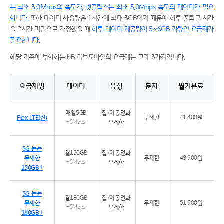
는 최소 3.0Mbps의 속도가, 넷플릭스는 최소 5.0Mbps 속도의 데이터가 필요
합니다.
또한 데이터 사용량은 1시간에 최대 3GB이기 때문에 하루 출퇴근 시간
을 2시간 미만으로 가정했을 때
하루 데이터 제공량이 5~6GB 가량인 요금제가
필요합니다.
해당 기준에 부합하는 KB 리브모바일의 요금제는 크게 3가지입니다.
요금제명
데이터
음성
문자
월기본료
유튜브와 넷플릭스의 화질별 권장되는 속도와 데이터 사용량
매일5GB
집/이동전화
Flex LTE(신)
무제한
41,400원
+5Mbps
무제한
5G 든든
월150GB
집/이동전화
무제한
무제한
48,900원
+5Mbps
무제한
150GB+
5G 든든
월180GB
집/이동전화
무제한
무제한
51,900원
+5Mbps
무제한
180GB+