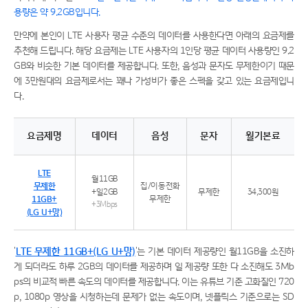
용량은 약 9.2GB입니다.
만약에 본인이 LTE 사용자 평균 수준의 데이터를 사용한다면 아래의 요금제를
추천해 드립니다. 해당 요금제는 LTE 사용자의 1인당 평균 데이터 사용량인 9.2
GB와 비슷한 기본 데이터를 제공합니다. 또한, 음성과 문자도 무제한이기 때문
에 3만원대의 요금제로서는 꽤나 가성비가 좋은 스펙을 갖고 있는 요금제입니
다.
요금제명
데이터
음성
문자
월기본료
추천 요금제 LTE 든든 무제한 11GB+ 특징
LTE
월11GB
무제한
집/이동전화
+일2GB
무제한
34,300원
11GB+
무제한
+3Mbps
(LG U+망)
'
LTE 무제한 11GB+(LG U+망)
'는 기본 데이터 제공량인 월11GB을 소진하
게 되더라도 하루 2GB의 데이터를 제공하며 일 제공량 또한 다 소진해도 3Mb
ps의 비교적 빠른 속도의 데이터를 제공합니다. 이는 유튜브 기준 고화질인 720
p, 1080p 영상을 시청하는데 문제가 없는 속도이며, 넷플릭스 기준으로는 SD