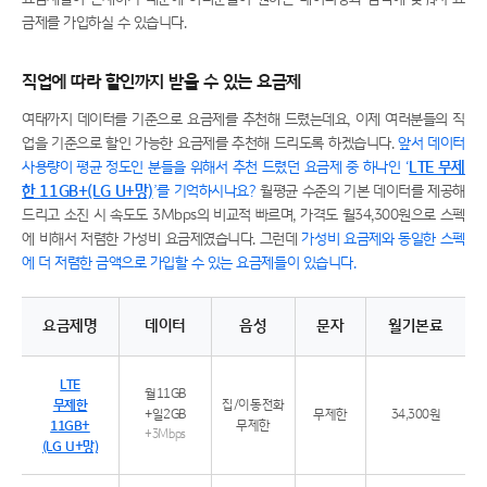
금제를 가입하실 수 있습니다.
직업에 따라 할인까지 받을 수 있는 요금제
여태까지 데이터를 기준으로 요금제를 추천해 드렸는데요, 이제 여러분들의 직
업을 기준으로 할인 가능한 요금제를 추천해 드리도록 하겠습니다.
앞서 데이터
사용량이 평균 정도인 분들을 위해서 추천 드렸던 요금제 중 하나인 ‘
LTE 무제
한 11GB+(LG U+망)
’를 기억하시나요?
월평균 수준의 기본 데이터를 제공해
드리고 소진 시 속도도 3Mbps의 비교적 빠르며, 가격도 월34,300원으로 스펙
에 비해서 저렴한 가성비 요금제였습니다. 그런데
가성비 요금제와 동일한 스펙
에 더 저렴한 금액으로 가입할 수 있는 요금제들이 있습니다.
요금제명
데이터
음성
문자
월기본료
추천 요금제 5G 든든 30GB 특징
LTE
월11GB
무제한
집/이동전화
+일2GB
무제한
34,300원
11GB+
무제한
+3Mbps
(LG U+망)