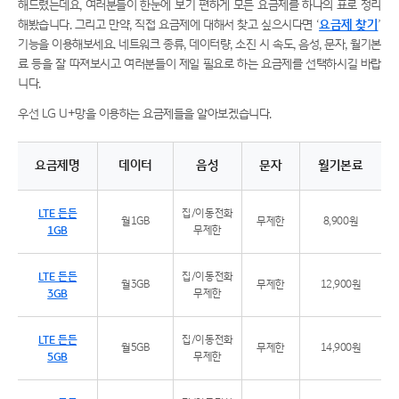
해드렸는데요, 여러분들이 한눈에 보기 편하게 모든 요금제를 하나의 표로 정리
해봤습니다. 그리고 만약, 직접 요금제에 대해서 찾고 싶으시다면 ‘
요금제 찾기
’
기능을 이용해보세요. 네트워크 종류, 데이터량, 소진 시 속도, 음성, 문자, 월기본
료 등을 잘 따져보시고 여러분들이 제일 필요로 하는 요금제를 선택하시길 바랍
니다.
우선 LG U+망을 이용하는 요금제들을 알아보겠습니다.
요금제명
데이터
음성
문자
월기본료
LG U+망을 이용하는 요금제 리스트
LTE 든든
집/이동전화
월1GB
무제한
8,900원
1GB
무제한
LTE 든든
집/이동전화
월3GB
무제한
12,900원
3GB
무제한
LTE 든든
집/이동전화
월5GB
무제한
14,900원
5GB
무제한