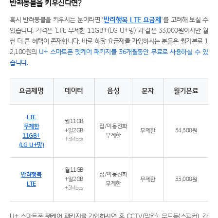
반려동물을 키우신다면?
혹시 반려동물을 키우시는 분이라면 ‘
반려행복 LTE 요금제
’를 고려해 보실 수
있습니다. 가격은 'LTE 무제한 11GB+(LG U+망)'과 같은 33,000원이지만 훨
씬 더 큰 혜택이 존재합니다. 바로 해당 요금제를 가입하시는 분들은 월기본료 1
2,100원의
U+ 스마트폰 펫케어 패키지를 36개월동안 무료로 사용하실 수 있
습니다.
요금제명
데이터
음성
문자
월기본료
LTE 무제한 11GB+(LG U+망) 요금제와 반려행복 LTE 요금제 비교
LTE
월11GB
무제한
집/이동전화
+일2GB
무제한
34,300원
11GB+
무제한
+3Mbps
(LG U+망)
월11GB
반려행복
집/이동전화
+일2GB
무제한
33,000원
LTE
무제한
+3Mbps
U+ 스마트폰 펫케어 패키지를 가입하시면 홈 CCTV(맘카), 무드등(스피커), 간