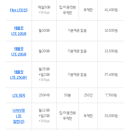
매일5GB
집/이동전화
Flex LTE(신)
무제한
41,400원
+5Mbps
무제한
태블릿
월10GB
기본제공 없음
10,500원
LTE 10GB
태블릿
월20GB
기본제공 없음
13,500원
LTE 20GB
월25GB
태블릿
+일2GB
기본제공 없음
37,400원
LTE 25GB+
+3Mbps
LTE 워치
250MB
50분
250건
7,700원
나라사랑
월11GB
집/이동전화
LTE
+일2GB
무제한
33,000원
무제한
일반(신)
+3Mbps