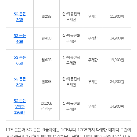
5G 든든
집/이동전화
월2GB
무제한
11,900원
2GB
무제한
5G 든든
집/이동전화
월4GB
무제한
14,900원
4GB
무제한
5G 든든
집/이동전화
월6GB
무제한
19,900원
6GB
무제한
5G 든든
집/이동전화
월8GB
무제한
24,900원
8GB
무제한
5G 든든
월12GB
집/이동전화
무제한
무제한
34,900원
+1Mbps
무제한
12GB+
LTE 든든과 5G 든든 요금제에는 1GB부터 12GB까지 다양한 데이터 구간의
요금제들이 존재하기 때문에 여러분들이 원하는 데이터량과 금액에 맞춰서 요