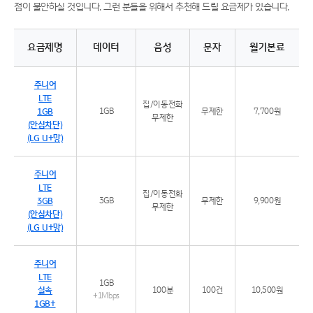
점이 불안하실 것입니다. 그런 분들을 위해서 추천해 드릴 요금제가 있습니다.
요금제명
데이터
음성
문자
월기본료
주니어 LTE 요금제 특징
주니어
LTE
집/이동전화
1GB
1GB
무제한
7,700원
무제한
(안심차단)
(LG U+망)
주니어
LTE
집/이동전화
3GB
3GB
무제한
9,900원
무제한
(안심차단)
(LG U+망)
주니어
LTE
1GB
실속
100분
100건
10,500원
+1Mbps
1GB+