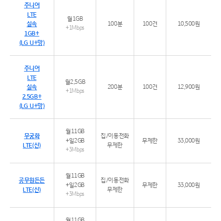
주니어
LTE
월1GB
실속
100분
100건
10,500원
+1Mbps
1GB+
(LG U+망)
주니어
LTE
월2.5GB
실속
200분
100건
12,900원
+1Mbps
2.5GB+
(LG U+망)
월11GB
무궁화
집/이동전화
+일2GB
무제한
33,000원
LTE(신)
무제한
+3Mbps
월11GB
공무원든든
집/이동전화
+일2GB
무제한
33,000원
LTE(신)
무제한
+3Mbps
월11GB