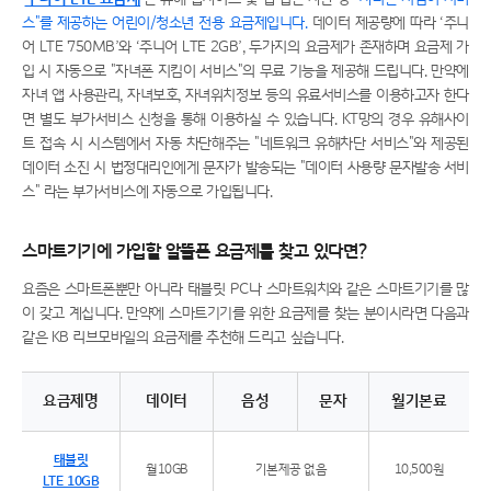
스"를 제공하는 어린이/청소년 전용 요금제입니다.
데이터 제공량에 따라 ‘주니
어 LTE 750MB’와 ‘주니어 LTE 2GB’, 두가지의 요금제가 존재하며 요금제 가
입 시 자동으로 "자녀폰 지킴이 서비스"의 무료 기능을 제공해 드립니다. 만약에
자녀 앱 사용관리, 자녀보호, 자녀위치정보 등의 유료서비스를 이용하고자 한다
면 별도 부가서비스 신청을 통해 이용하실 수 있습니다. KT망의 경우 유해사이
트 접속 시 시스템에서 자동 차단해주는 "네트워크 유해차단 서비스"와 제공된
데이터 소진 시 법정대리인에게 문자가 발송되는 "데이터 사용량 문자발송 서비
스" 라는 부가서비스에 자동으로 가입됩니다.
스마트기기에 가입할 알뜰폰 요금제를 찾고 있다면?
요즘은 스마트폰뿐만 아니라 태블릿 PC나 스마트워치와 같은 스마트기기를 많
이 갖고 계십니다. 만약에 스마트기기를 위한 요금제를 찾는 분이시라면 다음과
같은 KB 리브모바일의 요금제를 추천해 드리고 싶습니다.
요금제명
데이터
음성
문자
월기본료
태블릿 LTE 요금제 특징
태블릿
월10GB
기본제공 없음
10,500원
LTE 10GB