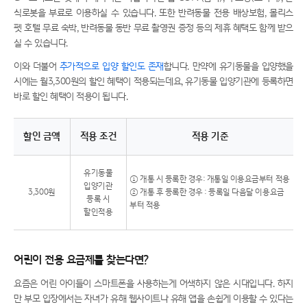
식로봇을 부료로 이용하실 수 있습니다. 또한 반려동물 전용 배상보험, 몰리스
펫 호텔 무료 숙박, 반려동물 동반 무료 촬영권 증정 등의 제휴 혜택도 함께 받으
실 수 있습니다.
이와 더불어
추가적으로 입양 할인도 존재
합니다. 만약에 유기동물을 입양했을
시에는 월3,300원의 할인 혜택이 적용되는데요, 유기동물 입양기관에 등록하면
바로 할인 혜택이 적용이 됩니다.
할인 금액
적용 조건
적용 기준
LTE 든든 무제한 11GB+ 요금제와 반려행복 LTE 요금제 비교
유기동물
① 개통 시 등록한 경우: 개통일 이용요금부터 적용
입양기관
3,300원
② 개통 후 등록한 경우 : 등록일 다음달 이용요금
등록 시
부터 적용
할인적용
어린이 전용 요금제를 찾는다면?
요즘은 어린 아이들이 스마트폰을 사용하는게 어색하지 않은 시대입니다. 하지
만 부모 입장에서는 자녀가 유해 웹사이트나 유해 앱을 손쉽게 이용할 수 있다는