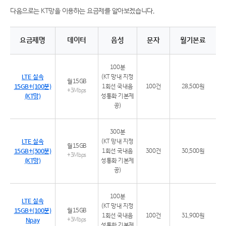
다음으로는 KT망을 이용하는 요금제를 알아보겠습니다.
요금제명
데이터
음성
문자
월기본료
KT망을 이용하는 요금제 리스트
100분
LTE 실속
(KT 망내 지정
월15GB
15GB+(100분)
1회선 국내음
100건
28,500원
+3Mbps
(KT망)
성통화 기본제
공)
300분
LTE 실속
(KT 망내 지정
월15GB
15GB+(300분)
1회선 국내음
300건
30,500원
+3Mbps
(KT망)
성통화 기본제
공)
100분
LTE 실속
(KT 망내 지정
15GB+(100분)
월15GB
1회선 국내음
100건
31,900원
Npay
+3Mbps
성통화 기본제