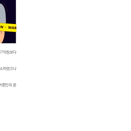
57억원보다
감소하였으나
어층만의 문