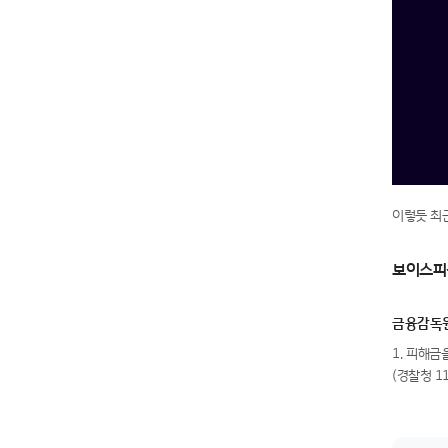
이렇듯 최
보이스피
금융감독
1. 피해
(경찰청 1