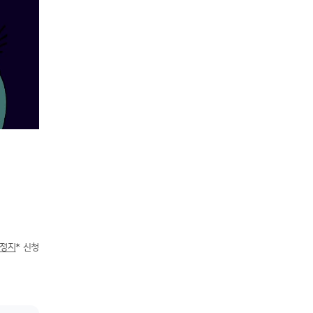
급정지
* 신청