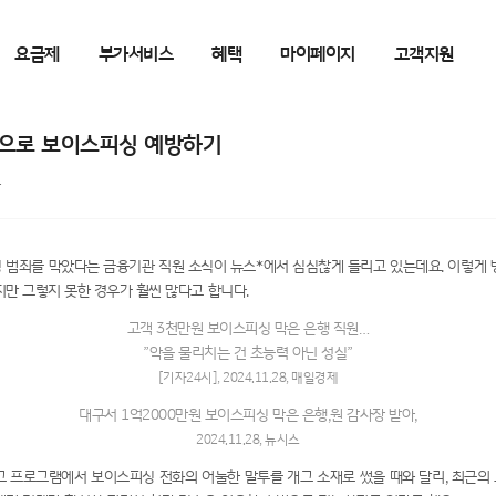
요금제
부가서비스
혜택
마이페이지
고객지원
으로 보이스피싱 예방하기
1
 범죄를 막았다는 금융기관 직원 소식이 뉴스*에서 심심찮게 들리고 있는데요. 이렇게 
지만 그렇지 못한 경우가 훨씬 많다고 합니다.
고객 3천만원 보이스피싱 막은 은행 직원…
”악을 물리치는 건 초능력 아닌 성실”
[기자24시], 2024.11.28, 매일경제
대구서 1억2000만원 보이스피싱 막은 은행,원 감사장 받아,
2024.11.28, 뉴시스
그 프로그램에서 보이스피싱 전화의 어눌한 말투를 개그 소재로 썼을 때와 달리, 최근의