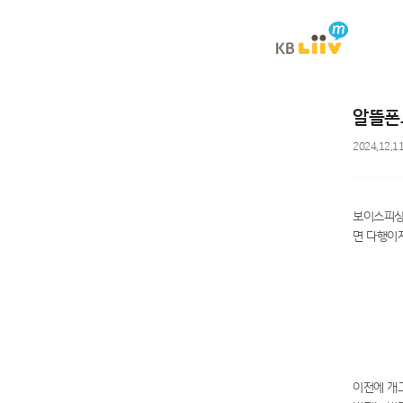
이전
알뜰폰
2024.12.1
보이스피싱
면 다행이
이전에 개