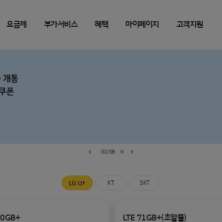
요금제
부가서비스
혜택
마이페이지
고객지원
02
/
08
이전 슬라이드
다음 슬라이드
멈춤
LG U+
KT
SKT
0GB+
LTE 71GB+(초알뜰)