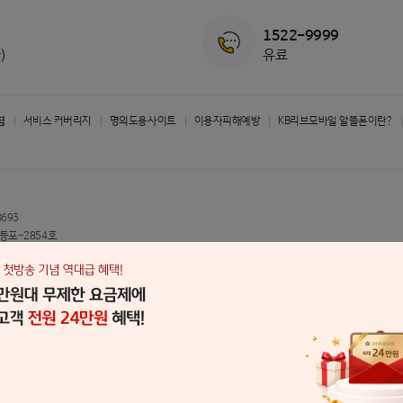
1522-9999
)
유료
침
서비스 커버리지
명의도용사이트
이용자피해예방
KB리브모바일 알뜰폰이란?
8693
영등포-2854호
22-9999(유료)
트
등포구 국제금융로 8길 26(여의도동)
All Right Reserved.