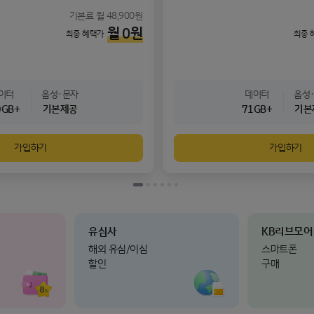
기본료 월 48,900원
월
0
원
최종 혜택가
최종 
0GB+
기본제공
71GB+
기본
가입하기
가입하기
1/6
2/6
3/6
4/6
5/6
6/6
유심사
KB리브모어
해외 유심/이심
스마트폰
할인
구매