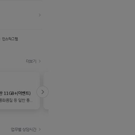
인스타그램
더보기
한 11GB+(이벤트)
무궁화 LTE(신)
LTE 7
다음 슬라이드
통화품질 등 일반 통신
평소 애용하던 국민은행에서 가성비
10년 
 부족함이 없습니다
좋은 알뜰 요금제까지 나와서 잘 사용
으로 리
하고 있네요^^ ..
어느 이
업무별 상담시간