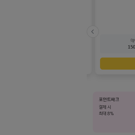
기본료
월
40,900
원
16만원
N pay
증정
이전 슬라이드
95GB+
기본제공
15
가입하기
포인트파크
결제 시
최대 8%