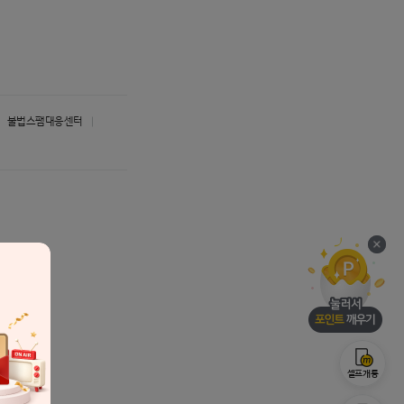
불법스팸대응센터
용돈
눌러
셀프개통