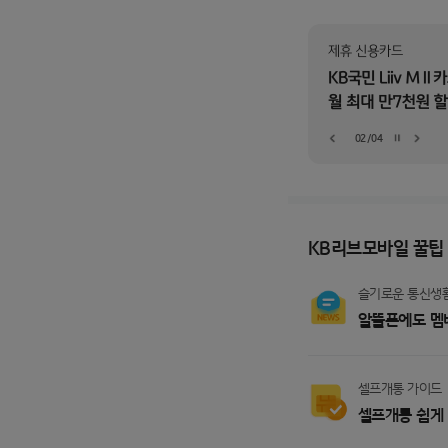
02
/
04
이전 슬라이드
다음
멈춤
KB리브모바일 꿀팁
슬기로운 통신생
알뜰폰에도 멤
셀프개통 가이드
셀프개통 쉽게