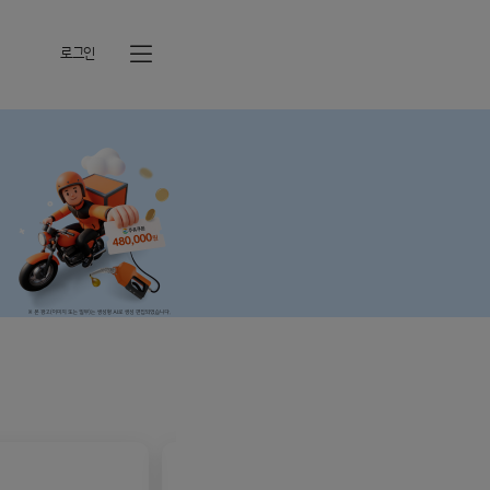
로그인
전체메뉴열기
5G 95GB+(초알뜰)