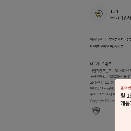
114
무료(가입자
이용약관
개인정보처리방
KB리브모바일 미션/비전
대표자 :
이환주
사업자등록번호 :
201-81-6
통신판매업 :
제2020-서울 
고객센터 :
114(무료) 또는 15
이메일 :
liivm@kbfg.com
이벤
주소 :
07331 서울특별시 영
Copyright KB Kookmin Bank. 