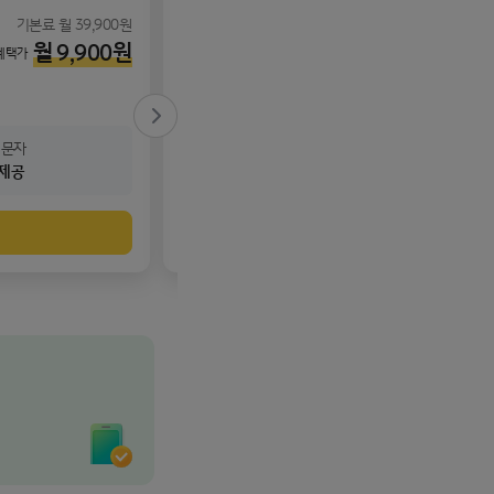
기본료 월 39,900원
기본료 월 49
월
9,900
원
월
18,5
혜택가
최종 혜택가
다음 슬라이드
제공
95GB+
기본제공
가입하기