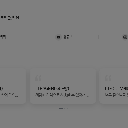
기
 모아봤어요
버카페
유튜브
망)
LTE 7GB+(LGU+망)
LTE 든든무제
했
저렴한 가격으로 사용할 수 있어서 너
너무 좋습니다 
 물론 멤버십으
무 좋아요
사 비해서 전혀
완..
1/5
2/5
3/5