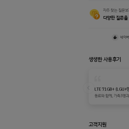
자주 찾는 질문보
다양한 질문을
네이
생생한 사용후기
LTE 71GB+ (LGU+
이전 슬라이드
동료와 함께, 가족3명과 함께 가입
습니다. 통신비 절감은
로 스..
고객지원