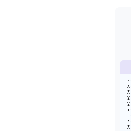
①
②
③
④
⑤ 
⑥
⑦
⑧ 
⑨