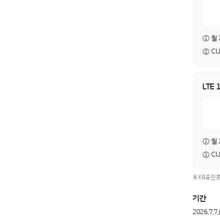
① 월 
② C
LTE 
① 월 
② C
KB포인트
기간
2026.7.7.