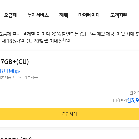
요금제
부가서비스
혜택
마이페이지
고객지원
 7GB+(CU)
GB+1Mbps
기본제공 / 문자 기본제공
월 22
3,
월
최대혜택가
가입하기