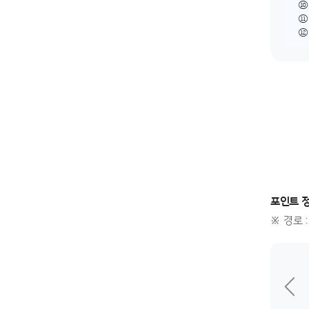
⑩
⑪
⑫
포인트 
경로 
4
이전
인트리 정기결제 서비스 설정