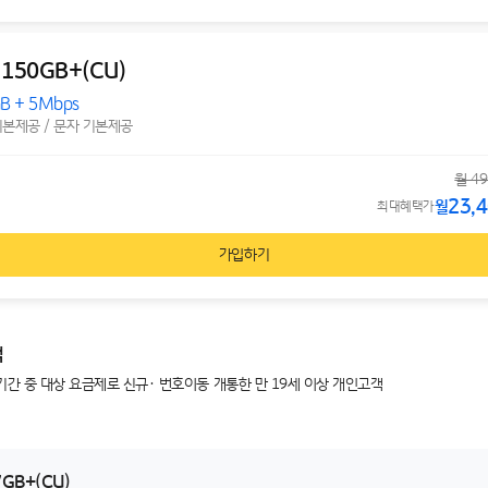
 150GB+(CU)
B + 5Mbps
기본제공 / 문자 기본제공
월 49
23,
월
최대혜택가
가입하기
객
기간 중 대상 요금제로 신규· 번호이동 개통한 만 19세 이상 개인고객
7GB+(CU)