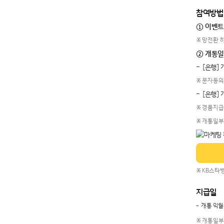
참여방법
① 이벤트
망전환 하
② 개통일
[은행]
문자동의
[은행]
경품지급일
개통일부터
KB스타뱅
지급일
개통 익월
개통일부