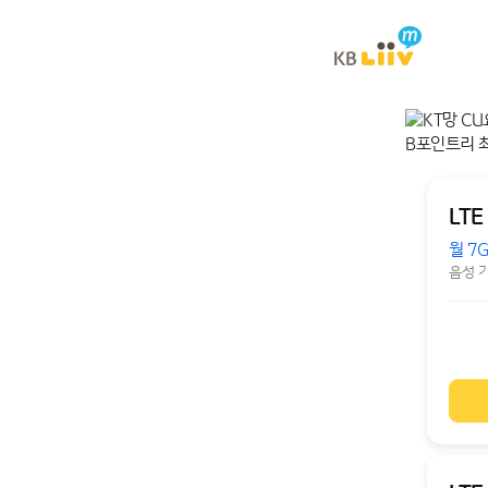
이전
LTE
월 7
음성 