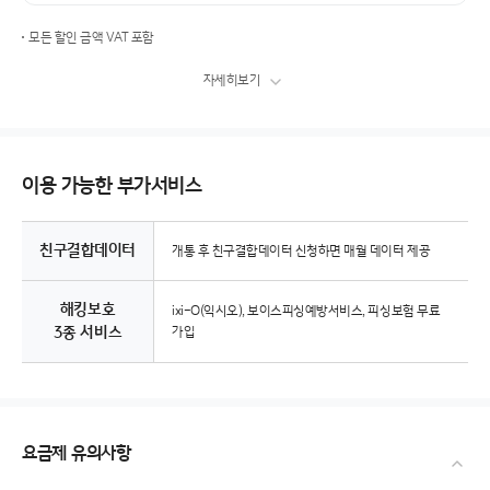
모든 할인 금액 VAT 포함
자세히보기
이용 가능한 부가서비스
친구결합데이터
개통 후 친구결합데이터 신청하면 매월 데이터
제공
해킹보호
ixi-O(익시오), 보이스피싱예방서비스, 피싱보험 무료
3종 서비스
가입
요금제 유의사항