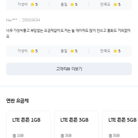
가성비
5
품질
5
만족도
5
장점
월 요금 대비 데이터 제공량이 매우 넉넉함
keu***
2026.04.04
LGU+망이라 통화 품질과 데이터 속도가 안정적
너무 가성비좋고 부담없는 요금제같아요.저는 늘 데이터도 많이 안쓰고 통화도 거의없어
유튜브, 웹서핑, SNS 많이 써도 부족함이 적음
요
KB국민은행 거래 실적 있으면 추가 할인 가능
무약정이라 부담 없이 사용 가능
셀프 개통이 비교적 간단한 편
가성비
5
품질
5
만족도
5
단점
고객리뷰 더보기
출퇴근 시간이나 사람이 많은 곳에서는 속도 저하가 가끔 있음
고객센터 연결이 메이저 통신사 대비 느린 느낌
멤버십 혜택은 SKT·KT·LGU+ 본사 대비 적은 편
특정 휴대폰에서는 APN 설정을 따로 해야 하는 경우 있음
연관 요금제
LTE 든든 1GB
LTE 든든 3GB
LTE 든든 5GB
1GB
3GB
5GB