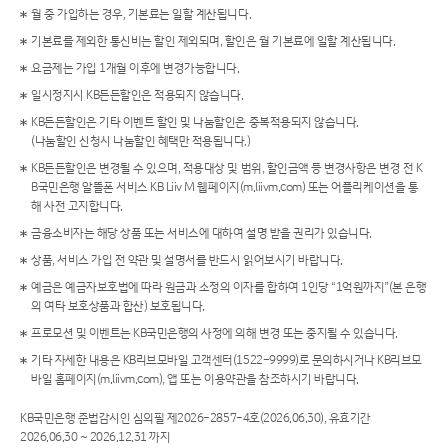
월 중 가입하는 경우, 기본료는 일할 계산됩니다.
기본료를 제외한 통신비는 할인 제외되며, 할인은 월 기본료에 일할 계산됩니다.
요금제는 가입 1개월 이후에 변경가능합니다.
일시정지시 KB든든할인은 적용되지 않습니다.
KB든든할인은 기타 이벤트 할인 및 나눔할인은 중복적용되지 않습니다.
(나눔할인 신청시 나눔할인 혜택만 적용됩니다.)
KB든든할인은 변경될 수 있으며, 적용대상 및 범위, 할인금액 등 변경사항은 변경 전 K
B국민은행 알뜰폰 서비스 KB Liiv M 웹페이지(
m.liivm.com)
또는 어플리케이션을 통
해 사전 고지합니다.
금융소비자는 해당 상품 또는 서비스에 대하여 설명 받을 권리가 있습니다.
상품, 서비스 가입 전 약관 및 설명서를 반드시 읽어보시기 바랍니다.
예금은 예금자보호법에 따라 원금과 소정의 이자를 합하여 1인당 “1억원까지”(본 은행
의 여타 보호상품과 합산) 보호됩니다.
프로모션 및 이벤트는 KB국민은행의 사정에 의해 변경 또는 중지될 수 있습니다.
기타 자세한 내용은 KB리브모바일 고객센터(1522-9999)로 문의하시거나 KB리브모
바일 홈페이지(m.liivm.com), 앱 또는 이용약관을 참조하시기 바랍니다.
KB국민은행 준법감시인 심의필 제2026-2857-4호(2026.06.30), 유효기간
2026.06.30 ~ 2026.12.31 까지