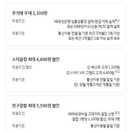
주거래 우대 1,100원
주1)
적용조건
KB국민은행 입출금통장 급여/연금 이체 실적
또는 KB국민카드(신용/체크) 결제 실적
적용기준
통신이용 전월 말 기준 최근 3개월간 2회 이상
또는 최근 1개월간 1회 이상 실적 보유
스타클럽 최대 4,400원 할인
적용조건/할인
① 베스트 고객 1,100원
주2)
② VVIP, VIP, 그랜드 고객 4,400원
적용기준
통신이용 전월 말일 기준
(단, 당월 개통고객은 개통일 기준)
친구결합 최대 3,300원 할인
주3)
적용조건
KB리브모바일 고객끼리 결합 신청
결합 1명당 1,100원 할인, 최대 3명
적용기준
통신이용월 말일 기준