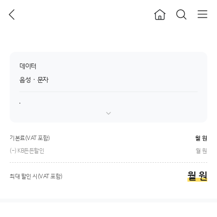
이전
홈으로
통합검색
데이터
음성 · 문자
요금제 유의사항
기본료(VAT 포함)
월
원
(-) KB든든할인
월
원
월
원
최대 할인 시(VAT 포함)