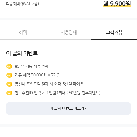
월
9,900
원
최종 혜택가(VAT 포함)
혜택
이용안내
고객리뷰
이 달의 이벤트
eSIM 개통 비용 면제
개통 혜택 30,000원 X 7개월
통신비 포인트리 결제 시 최대 5천원 페이백
친구추천ID 입력 시 1만원 (최대 250만원 친추이벤트)
이 달의 이벤트 바로가기