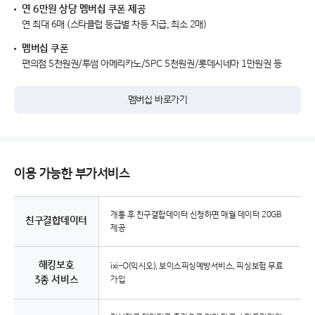
연 6만원 상당 멤버십 쿠폰 제공
연 최대 6매 (스타클럽 등급별 차등 지급, 최소 2매)
멤버십 쿠폰
편의점 5천원권/투썸 아메리카노/SPC 5천원권/롯데시네마 1만원권 등
멤버십 바로가기
이용 가능한 부가서비스
개통 후 친구결합데이터 신청하면 매월 데이터
20GB
친구결합데이터
제공
해킹보호
ixi-O(익시오), 보이스피싱예방서비스, 피싱보험 무료
3종 서비스
가입