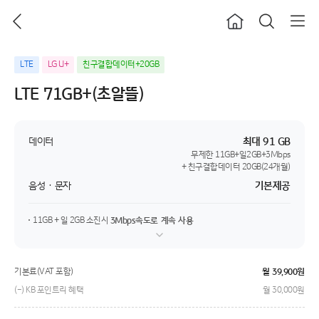
이전
홈으로
통합검색
LTE
LG U+
친구결합데이터+20GB
LTE 71GB+(초알뜰)
데이터
최대 91 GB
무제한 11GB+일2GB+3Mbps
+ 친구결합데이터 20GB(24개월)
음성 · 문자
기본제공
11GB + 일 2GB 소진시
3Mbps속도로 계속 사용
요금제 유의사항
기본료(VAT 포함)
월
39,900
원
(-) KB 포인트리 혜택
월 30,000원